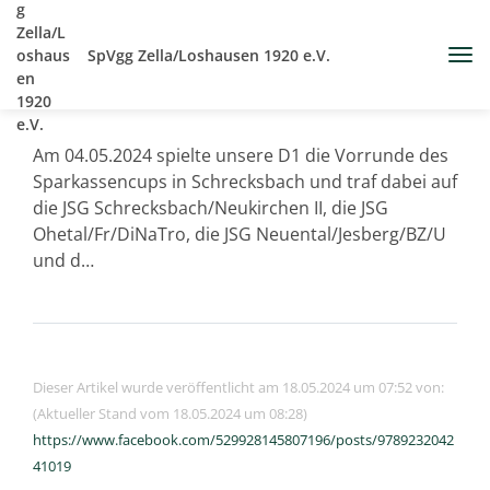
SpVgg Zella/Loshausen 1920 e.V.
Am 04.05.2024 spielte unsere D1 die Vorrunde des
Sparkassencups in Schrecksbach und traf dabei auf
die JSG Schrecksbach/Neukirchen II, die JSG
Ohetal/Fr/DiNaTro, die JSG Neuental/Jesberg/BZ/U
und d…
Dieser Artikel wurde veröffentlicht am 18.05.2024 um 07:52 von:
(Aktueller Stand vom 18.05.2024 um 08:28)
https://www.facebook.com/529928145807196/posts/9789232042
41019