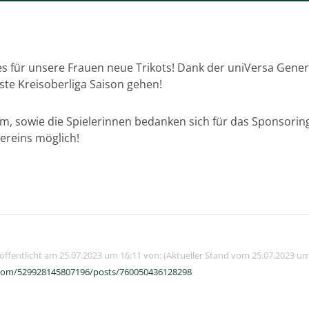
s für unsere Frauen neue Trikots! Dank der uniVersa Gener
rste Kreisoberliga Saison gehen!
m, sowie die Spielerinnen bedanken sich für das Sponsori
Vereins möglich!
röffentlicht am 25.07.2023 um 16:11 von: (Aktueller Stand vom 25.07.2023 um
com/529928145807196/posts/760050436128298