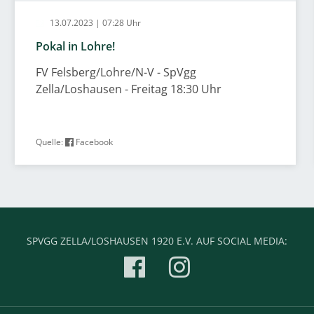
13.07.2023 | 07:28 Uhr
Pokal in Lohre!
FV Felsberg/Lohre/N-V - SpVgg
Zella/Loshausen - Freitag 18:30 Uhr
Quelle:
Facebook
SPVGG ZELLA/LOSHAUSEN 1920 E.V. AUF SOCIAL MEDIA: