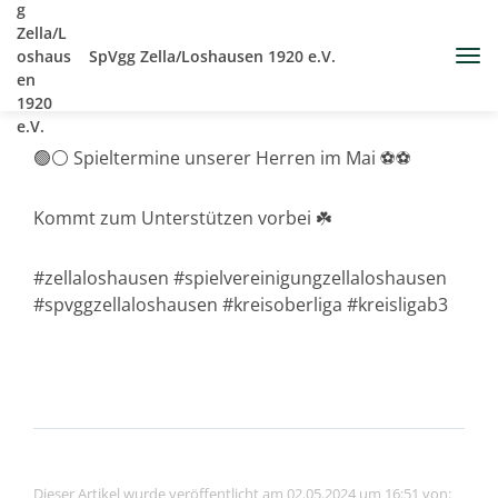
SpVgg Zella/Loshausen 1920 e.V.
🟢⚪️ Spieltermine unserer Herren im Mai ⚽️⚽️
Kommt zum Unterstützen vorbei ☘️
#zellaloshausen #spielvereinigungzellaloshausen
#spvggzellaloshausen #kreisoberliga #kreisligab3
Dieser Artikel wurde veröffentlicht am 02.05.2024 um 16:51 von: