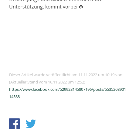
Unterstützung, kommt vorbei!☘️
Dieser Artikel wurde veröffentlicht am 11.11.2022 um 10:19 von:
(Aktueller Stand vom 16.11.2022 um 12:52)
https://www.facebook.com/529928145807196/posts/5535208901
14588