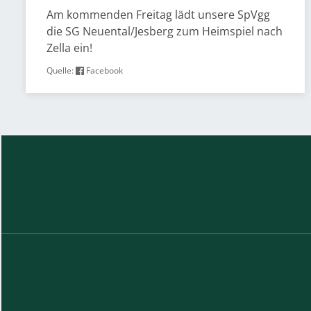
Am kommenden Freitag lädt unsere SpVgg
die SG Neuental/Jesberg zum Heimspiel nach
Zella ein!
Quelle:
Facebook