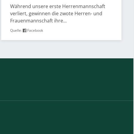
Während unsere erste Herrenmannschaft
verliert, gewinnen die zwote Herren- und
Frauenmannschaft ihre...
Quelle:
Facebook