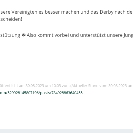
ere Vereinigten es besser machen und das Derby nach der
tscheiden!
stützung ☘️ Also kommt vorbei und unterstützt unsere Jung
röffentlicht am 30.08.2023 um 10:03 von: (Aktueller Stand vom 30.08.2023 um
com/529928145807196/posts/784928863640455