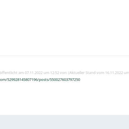
röffentlicht am 07.11.2022 um 12:52 von: (Aktueller Stand vom 16.11.2022 um
com/529928145807196/posts/550027603797250