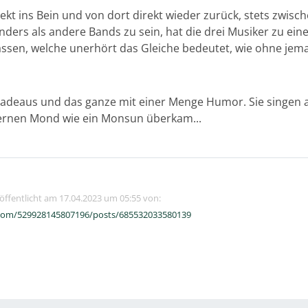
 ins Bein und von dort direkt wieder zurück, stets zwisc
nders als andere Bands zu sein, hat die drei Musiker zu eine
lassen, welche unerhört das Gleiche bedeutet, wie ohne jem
 geradeaus und das ganze mit einer Menge Humor. Sie singen
lbernen Mond wie ein Monsun überkam...
röffentlicht am 17.04.2023 um 05:55 von:
com/529928145807196/posts/685532033580139