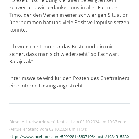
„Diese Entscheidung viel allen Beteiligten sehr
schwer und wir bedanken uns in aller Form bei
Timo, der den Verein in einer schwierigen Situation
übernommen hat und viele Positive Impulse setzen
konnte.
Ich wünsche Timo nur das Beste und bin mir
sicher, dass man sich wiedersieht“ so Fachwart
Ratajczak“.
Interimsweise wird für den Posten des Cheftrainers
eine interne Lösung angestrebt.
Dieser Artikel wurde veröffentlicht am 02.10.2024 um 10:37 von:
(Aktueller Stand vom 02.10.2024 um 11:04)
https://www.facebook.com/529928145807196/posts/1084315330