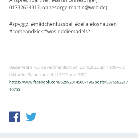
Ansprechpartner: Martin Ohnesorge (
01732634317, ohnesorge-martin@web.de)
#spvggzl #mädchenfussball #zella #loshausen
#comeandkick #wosinddiemädels?
Dieser Artikel wurde veröffentlicht am 25.10.2022 um 14:08 von:
(Aktueller Stand vom 16.11.2022 um 12:52)
https://www.facebook.com/529928145807196/posts/5375592217
10755